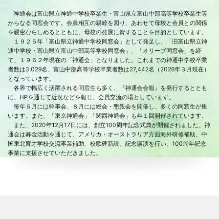
神通会は富山県立神通中学校卒業生・富山県立富山中部高等学校卒業生等
からなる同窓会です。会員相互の親睦を図り、あわせて母校と会員との関係
を親密ならしめるとともに、母校の発展に資することを目的としています。
１９２５年「富山県立神通中学校同窓会」として発足し、「旧富山県立神
通中学校・富山県立富山中部高等学校同窓会」、「オリーブ同窓会」を経
て、１９６２年現在の「神通会」となりました。これまでの神通中学校卒業
者数は3,029名、富山中部高等学校卒業者数は27,442名（2026年３月現在）
となっています。
各界で幅広く活躍される同窓生も多く、『神通会会報』を発行するととも
に、HPを通じて近況などを報じ、会員交流の場としています。
毎年６月には幹事会、８月には総会・懇親会を開催し、多くの同窓生が集
います。また、「東京神通会」「関西神通会」も年１回開催されています。
また、2020年12月17日には、創立100周年記念式典が開催されました。神
通会は募金活動を通じて、アメリカ・オーストラリア方面海外研修補助、中
国東北育才学校交流事業補助、校歌碑新設、記念講演を行い、100周年記念
事業に支援させていただきました。